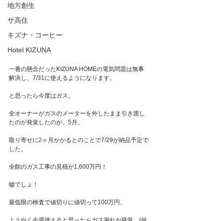
地方創生
サ高住
キズナ・コーヒー
Hotel KIZUNA
一番の懸念だったKIZUNA HOMEの電気問題は無事
解決し、7/31に使えるようになります。
と思ったら今度はガス。
全オーナーがガスのメーターを外したまま引き渡し
たのが発覚したのが、5月。
取り寄せに2ヶ月かかるとのことで7/29が納品予定で
した。
全館のガス工事の見積が1,600万円！
嘘でしょ！
最低限の検査で値切りに値切って100万円。
ようやく今週使えると思ったらガス漏れが発覚。(何