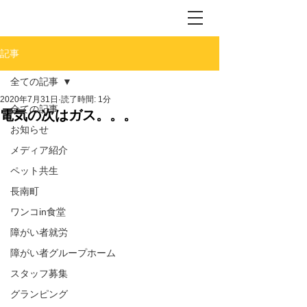
記事
全ての記事
2020年7月31日
読了時間: 1分
全ての記事
電気の次はガス。。。
お知らせ
メディア紹介
ペット共生
長南町
ワンコin食堂
障がい者就労
障がい者グループホーム
スタッフ募集
グランピング