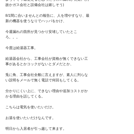
故かガス会社と設備会社は嬉しそう)
8/1間に合いませんとの報告に、人を増やすなり、最
新の機器を使うなりでハッパをかけ、
今週漏れの箇所が見つかり安堵していたとこ
ろ。。。
今度は給湯器工事。
給湯器会社から、工事会社が資格が無くできない工
事があるとかコックがないとダメだとか、
兎に角、工事会社全般に言えますが、素人に判らな
い説明をメールで無く電話で何回もしてくる。
分かりにくい上に、できない理由や追加コストがか
かる理由を話してくる。
こちらは電気を使いたいだけ。
お湯を使いたいだけなんです。
明日から入居者が引っ越して来ます。