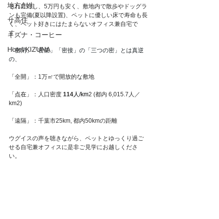
地方創生
それに対し、5万円も安く、敷地内で散歩やドッグラ
ンも完備(夏以降設置)、ペットに優しい床で寿命も長
サ高住
く、ペット好きにはたまらないオフィス兼自宅で
す。
キズナ・コーヒー
Hotel KIZUNA
「密閉」「密集」「密接」の「三つの密」とは真逆
の、
「全開」：1万㎡で開放的な敷地
「
点在
」：人口密度 
114
人/km
2 (都内 6,015.7人／
km2)
「遠隔」：千葉市25km, 都内50kmの距離
ウグイスの声を聴きながら、ペットとゆっくり過ご
せる自宅兼オフィスに是非ご見学にお越しくださ
い。