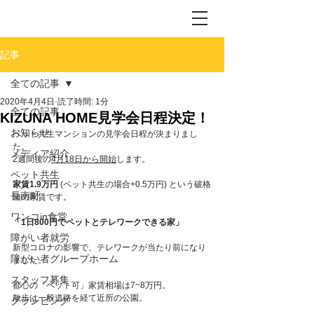
記事
全ての記事
2020年4月4日
読了時間: 1分
全ての記事
KIZUNA HOME見学会日程決定！
お知らせ
ペット共生マンションの見学会日程が決まりまし
た。
メディア紹介
2週間後の
4月18日から開始
します。
ペット共生
家賃1.9万円
 (ペット共生の場合+0.5万円) という破格
長南町
値の家賃です。
ワンコin食堂
「1日800円でペットとテレワークできる家」
障がい者就労
新型コロナの影響で、テレワークが当たり前になり
障がい者グループホーム
ました。
スタッフ募集
都心の「ペット可」家賃相場は7~8万円。
散歩は一般道路を経て近所の公園。
グランピング