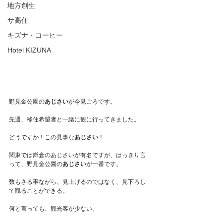
地方創生
サ高住
キズナ・コーヒー
Hotel KIZUNA
野見金公園の
あじさい
が今見ごろです。
先週、移住希望者と一緒に観に行ってきました。
どうですか！この見事な
あじさい
！
関東では鎌倉のあじさいが有名ですが、はっきり言
って、野見金公園の
あじさい
が一番です。
数もさる事ながら、見上げるのではなく、見下ろし
て観ることができる。
何と言っても、観光客が少ない。