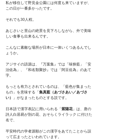
私が移住して野見金公園には何度も来ていますが、
この日が一番多かったです。
それでも30人程。
あじさいと里山の絶景を見下ろしながら、外で美味
しい食事も出来るんです。
こんなに素敵な場所が日本に一体いくつあるんでし
ょうか。
アジサイの語源は、『万葉集』では「味狭藍」「安
治佐為」、『和名類聚抄』では「阿豆佐為」のあて
字。
もっとも有力とされているのは、「藍色が集まった
もの」を意味する「
集真藍（あづさあい／あづさ
い）
」がなまったものとする説です。
日本語で漢字表記に用いられる「
紫陽花
」は、唐の
詩人白居易が別の花、おそらくライラック に付けた
名で、
平安時代の学者源順がこの漢字をあてたことから誤
って広まったといわれています。