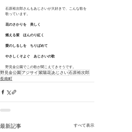
石原裕次郎さんもあじさいが大好きで、こんな歌を
歌っています。
花のさかりを　美しく
燃える紫　ほんのり紅く
愛のしるしを　ちりばめて
やさしくそよぐ　あじさいの歌
野見金公園でこの歌が聞こえてきそうです。
野見金公園
アジサイ
紫陽花
あじさい
石原裕次郎
長南町
すべて表示
最新記事