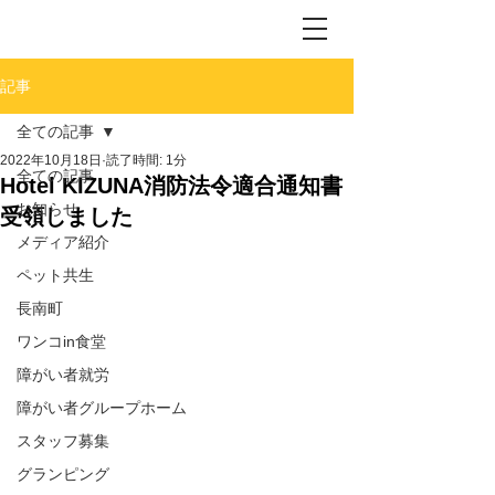
記事
全ての記事
2022年10月18日
読了時間: 1分
全ての記事
Hotel KIZUNA消防法令適合通知書
お知らせ
受領しました
メディア紹介
ペット共生
長南町
ワンコin食堂
障がい者就労
障がい者グループホーム
スタッフ募集
グランピング