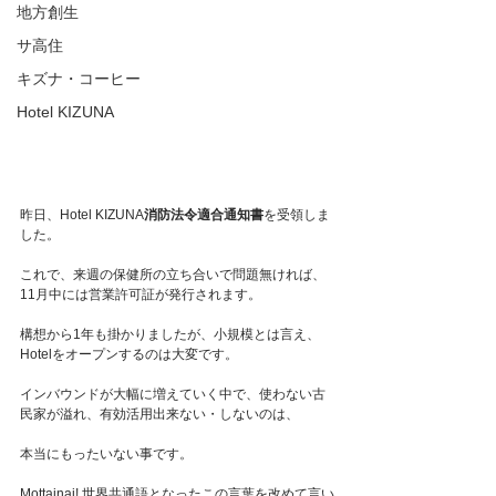
地方創生
サ高住
キズナ・コーヒー
Hotel KIZUNA
昨日、Hotel KIZUNA
消防法令適合通知書
を受領しま
した。
これで、来週の保健所の立ち合いで問題無ければ、
11月中には営業許可証が発行されます。
構想から1年も掛かりましたが、小規模とは言え、
Hotelをオープンするのは大変です。
インバウンドが大幅に増えていく中で、使わない古
民家が溢れ、有効活用出来ない・しないのは、
本当にもったいない事です。
Mottainai! 世界共通語となったこの言葉を改めて言い